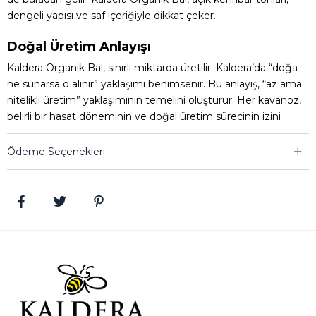
dengeli yapısı ve saf içeriğiyle dikkat çeker.
Doğal Üretim Anlayışı
Kaldera Organik Bal, sınırlı miktarda üretilir. Kaldera’da “doğa
ne sunarsa o alınır” yaklaşımı benimsenir. Bu anlayış, “az ama
nitelikli üretim” yaklaşımının temelini oluşturur. Her kavanoz,
belirli bir hasat döneminin ve doğal üretim sürecinin izini
taşır.
Ödeme Seçenekleri
Kaldera Organik Bal, Bitlis’teki üretim tesisinde kalite kontrol
ve analiz süreçlerinden geçirilerek paketlenir. Katkı maddesi
içermez. Organik üretim standartlarına uygun olarak
hazırlanır ve üretimin her aşaması izlenebilir yapıda ilerler.
Kaldera, sertifikalı üretim süreçleri ve kalite kontrol
aşamalarıyla balın doğal yapısını koruyarak sofralarınıza
ulaştırır. Kaldera’nın üretim yaklaşımı, uluslararası
platformlarda da karşılık bulur. 2023 ve 2024 yıllarında Londra
Uluslararası Bal Yarışması’nda kazanılan Altın Ödüller, bu
anlayışın önemli bir yansımasıdır.