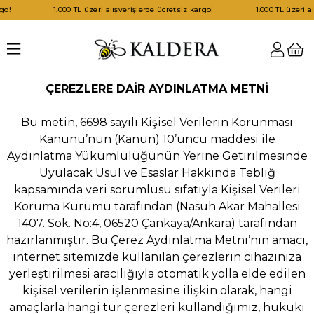
1.000 TL üzeri alışverişlerde ücretsiz kargo!
1.000 TL üzeri alışve
ÇEREZLERE DAİR AYDINLATMA METNİ
Bu metin, 6698 sayılı Kişisel Verilerin Korunması
Kanunu’nun (Kanun) 10’uncu maddesi ile
Aydınlatma Yükümlülüğünün Yerine Getirilmesinde
Uyulacak Usul ve Esaslar Hakkında Tebliğ
kapsamında veri sorumlusu sıfatıyla Kişisel Verileri
Koruma Kurumu tarafından (Nasuh Akar Mahallesi
1407. Sok. No:4, 06520 Çankaya/Ankara) tarafından
hazırlanmıştır. Bu Çerez Aydınlatma Metni’nin amacı,
internet sitemizde kullanılan çerezlerin cihazınıza
yerleştirilmesi aracılığıyla otomatik yolla elde edilen
kişisel verilerin işlenmesine ilişkin olarak, hangi
amaçlarla hangi tür çerezleri kullandığımız, hukuki