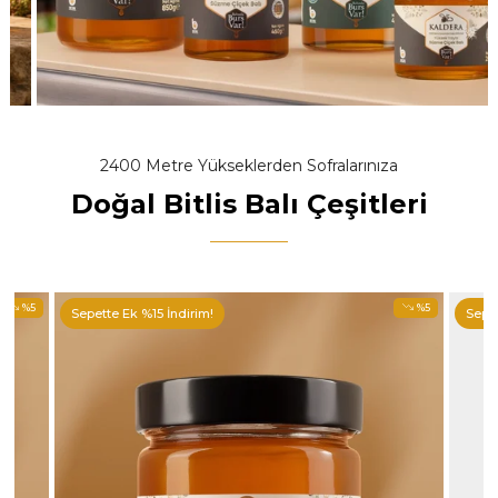
2400 Metre Yükseklerden Sofralarınıza
Doğal Bitlis Balı Çeşitleri
%5
%5
Sepette Ek %15 İndirim!
Sepet