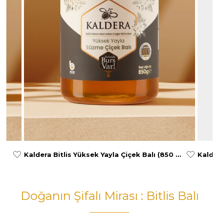
Kaldera Bitlis Yüksek Yayla Çiçek Balı (850 gr)
Kalder
Doğanın Şifalı Mirası : Bitlis Balı